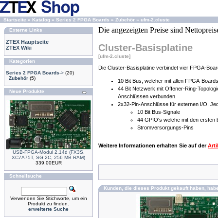
Startseite
»
Katalog
»
Series 2 FPGA Boards
»
Zubehör
»
ufm-2.cluste
Die angezeigten Preise sind Nettopreis
Externe Links
ZTEX Hauptseite
Cluster-Basisplatine
ZTEX Wiki
[ufm-2.cluste]
Kategorien
Die Cluster-Basisplatine verbindet vier FPGA-Boar
Series 2 FPGA Boards
->
(20)
Zubehör
(5)
10 Bit Bus, welcher mit allen FPGA-Board
44 Bit Netzwerk mit Offener-Ring-Topolog
Neue Produkte
Anschlüssen verbunden.
2x32-Pin-Anschlüsse für externen I/O. Jed
10 Bit Bus-Signale
44 GPIO's welche mit den ersten
Stromversorgungs-Pins
Weitere Informationen erhalten Sie auf der
Arti
USB-FPGA-Modul 2.14d (FX3S,
XC7A75T, SG 2C, 256 MB RAM)
339.00EUR
Schnellsuche
Kunden, die dieses Produkt gekauft haben, hab
Verwenden Sie Stichworte, um ein
Produkt zu finden.
erweiterte Suche