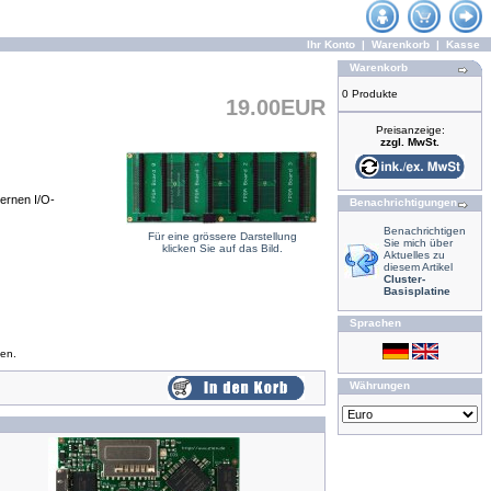
Ihr Konto
|
Warenkorb
|
Kasse
Warenkorb
0 Produkte
19.00EUR
Preisanzeige:
zzgl. MwSt.
ernen I/O-
Benachrichtigungen
Benachrichtigen
Für eine grössere Darstellung
Sie mich über
klicken Sie auf das Bild.
Aktuelles zu
diesem Artikel
Cluster-
Basisplatine
Sprachen
en.
Währungen