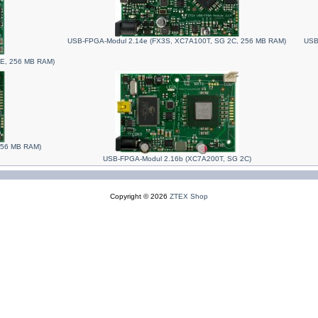
USB-FPGA-Modul 2.14e (FX3S, XC7A100T, SG 2C, 256 MB RAM)
USB
E, 256 MB RAM)
256 MB RAM)
USB-FPGA-Modul 2.16b (XC7A200T, SG 2C)
Copyright © 2026
ZTEX Shop