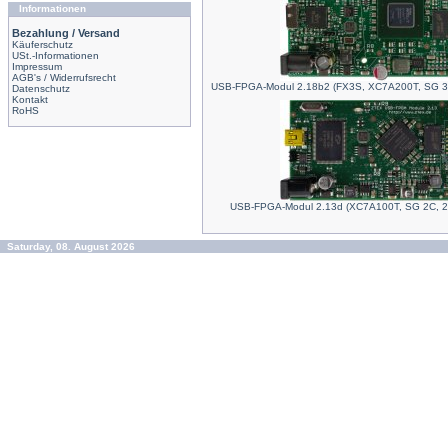
Informationen
Bezahlung / Versand
Käuferschutz
USt.-Informationen
Impressum
AGB's / Widerrufsrecht
USB-FPGA-Modul 2.18b2 (FX3S, XC7A200T, SG 3
Datenschutz
Kontakt
RoHS
USB-FPGA-Modul 2.13d (XC7A100T, SG 2C, 
Saturday, 08. August 2026