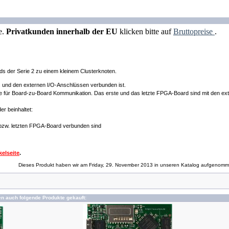
e.
Privatkunden innerhalb der EU
klicken bitte auf
Bruttopreise
.
ds der Serie 2 zu einem kleinem Clusterknoten.
s und den externen I/O-Anschlüssen verbunden ist.
ie für Board-zu-Board Kommunikation. Das erste und das letzte FPGA-Board sind mit den ext
er beinhaltet:
 bzw. letzten FPGA-Board verbunden sind
kelseite
.
Dieses Produkt haben wir am Friday, 29. November 2013 in unseren Katalog aufgenomm
en auch folgende Produkte gekauft: