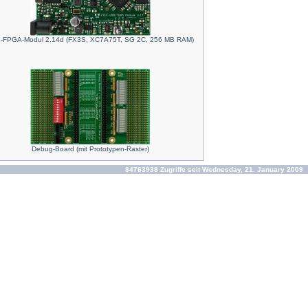
-FPGA-Modul 2.14d (FX3S, XC7A75T, SG 2C, 256 MB RAM)
Debug-Board (mit Prototypen-Raster)
84763938 Zugriffe seit Wednesday, 21. January 2009